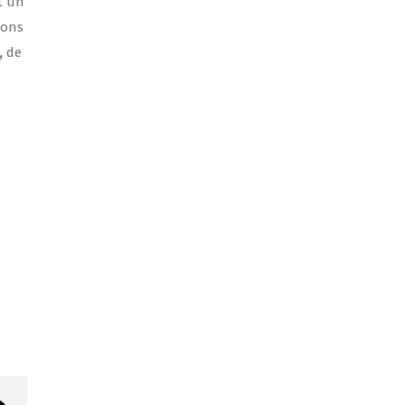
t un
ions
,
de
-