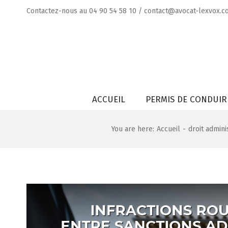
Skip
Contactez-nous au
04 90 54 58 10
/
contact@avocat-lexvox.c
to
content
Rechercher
ACCUEIL
PERMIS DE CONDUIR
You are here
:
Accueil
-
droit adminis
Voir
l'image
agrandie