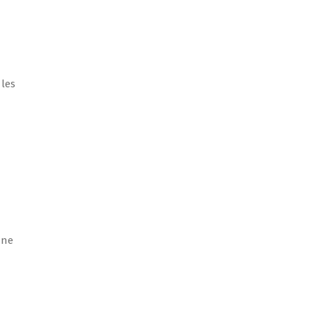
 les
une