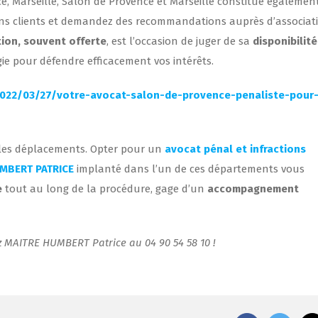
e, Marseille, Salon de Provence et Marseille constitue égalemen
ciens clients et demandez des recommandations auprès d’associat
ion, souvent offerte
, est l’occasion de juger de sa
disponibilité
gie pour défendre efficacement vos intérêts.
/2022/03/27/votre-avocat-salon-de-provence-penaliste-pour
t les déplacements. Opter pour un
avocat pénal et infractions
MBERT PATRICE
implanté dans l’un de ces départements vous
e
tout au long de la procédure, gage d’un
accompagnement
z MAITRE HUMBERT Patrice au 04 90 54 58 10 !