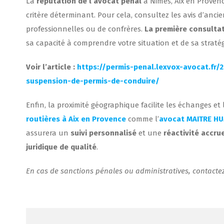
La
réputation de l’avocat pénal
à Nimes, Aix en Provenc
critère déterminant. Pour cela, consultez les avis d’an
professionnelles ou de confrères.
La première consultat
sa capacité à comprendre votre situation et de sa straté
Voir l’article :
https://permis-penal.lexvox-avocat.fr
suspension-de-permis-de-conduire/
Enfin, la proximité géographique facilite les échanges e
routières à Aix en Provence
comme l’
avocat MAITRE HU
assurera un
suivi personnalisé
et une
réactivité accru
juridique de qualité
.
En cas de sanctions pénales ou administratives, contacte