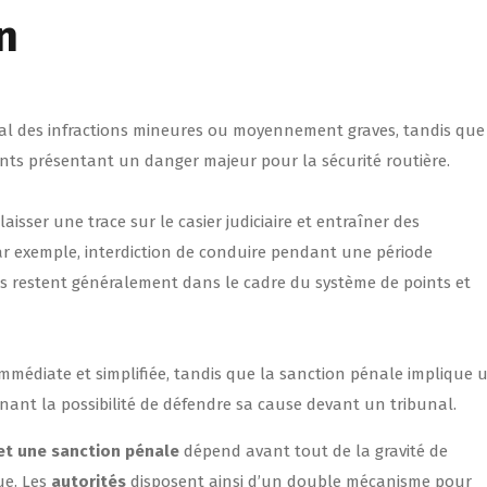
n
al des infractions mineures ou moyennement graves, tandis que
ts présentant un danger majeur pour la sécurité routière.
aisser une trace sur le casier judiciaire et entraîner des
r exemple, interdiction de conduire pendant une période
es restent généralement dans le cadre du système de points et
immédiate et simplifiée, tandis que la sanction pénale implique 
enant la possibilité de défendre sa cause devant un tribunal.
 et une sanction pénale
dépend avant tout de la gravité de
ue. Les
autorités
disposent ainsi d’un double mécanisme pour