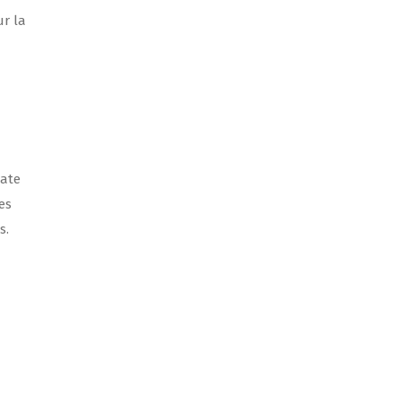
r la
iate
es
s.