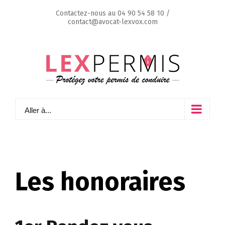
Skip
Contactez-nous au
04 90 54 58 10
/
to
contact@avocat-lexvox.com
content
Aller à...
Les honoraires