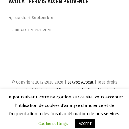
AVOCAT PERMIS AIX EN PROVENCE
4, rue du 4 Septembre
13100 AIX EN PROVENC
© Copyright 2012-2020
2026 |
Lexvox Avocat
| Tous droits
réservés | Réalisé par
3Macarons
|
Mentions Légales
|
En poursuivant votre navigation sur ce site, vous acceptez
Conditions Général de Ventes
l’utilisation de cookies d’analyse d’audience et de
facebook
twitter
instagram
youtube
fréquentation à des fins d’amélioration de nos services.
Cookie settings
ACCEPT