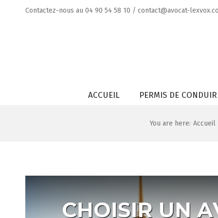
Skip
Contactez-nous au
04 90 54 58 10
/
contact@avocat-lexvox.c
to
content
Rechercher
ACCUEIL
PERMIS DE CONDUIR
You are here
:
Accueil
Voir
l'image
agrandie