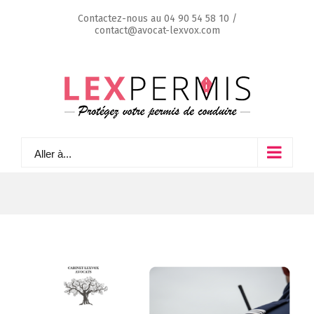
Skip
Contactez-nous au
04 90 54 58 10
/
to
contact@avocat-lexvox.com
content
Aller à...
Voir
l'image
agrandie