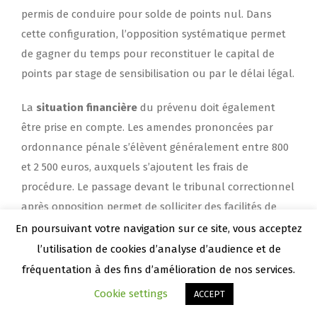
permis de conduire pour solde de points nul. Dans
cette configuration, l’opposition systématique permet
de gagner du temps pour reconstituer le capital de
points par stage de sensibilisation ou par le délai légal.
La
situation financière
du prévenu doit également
être prise en compte. Les amendes prononcées par
ordonnance pénale s’élèvent généralement entre 800
et 2 500 euros, auxquels s’ajoutent les frais de
procédure. Le passage devant le tribunal correctionnel
après opposition permet de solliciter des facilités de
paiement ou une modulation du montant de l’amende
En poursuivant votre navigation sur ce site, vous acceptez
en fonction de la situation patrimoniale réelle.
l’utilisation de cookies d’analyse d’audience et de
fréquentation à des fins d’amélioration de nos services.
L’accompagnement par un
Cookie settings
ACCEPT