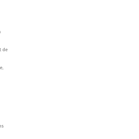
a
t de
e,
ns