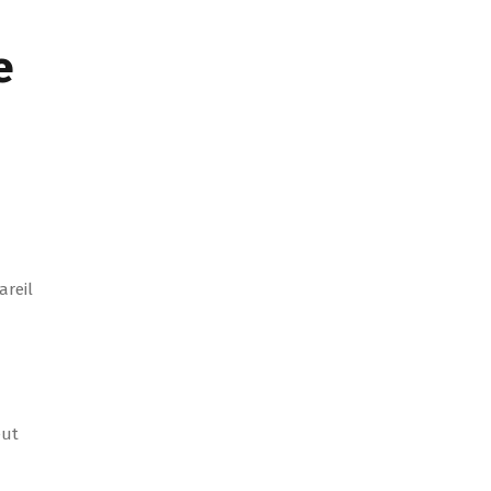
e
areil
eut