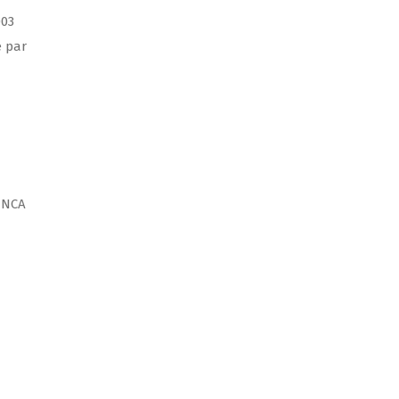
003
e par
a NCA