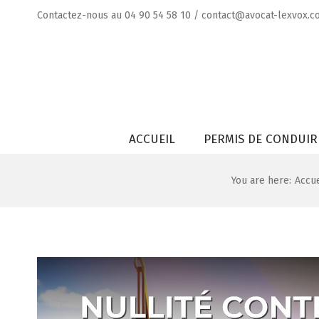
Skip
Contactez-nous au
04 90 54 58 10
/
contact@avocat-lexvox.c
to
content
Rechercher
ACCUEIL
PERMIS DE CONDUIR
You are here
:
Accue
Voir
l'image
agrandie