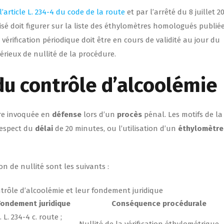
l’article L. 234-4 du code de la route
et par l’arrêté du 8 juillet 2
lisé doit figurer sur la liste des éthylomètres homologués publié
vérification périodique doit être en cours de validité au jour du
érieux de nullité de la procédure.
 du contrôle d’alcoolémie
tre invoquée en
défense
lors d’un
procès
pénal. Les motifs de l
respect du
délai
de 20 minutes, ou l’utilisation d’un
éthylomètre
n de nullité sont les suivants :
ntrôle d’alcoolémie et leur fondement juridique
Fondement juridique
Conséquence procédurale
. L. 234-4 c. route ;
Nullité de la vérification éthylométrique