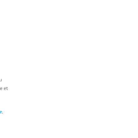
u
e et
te
,