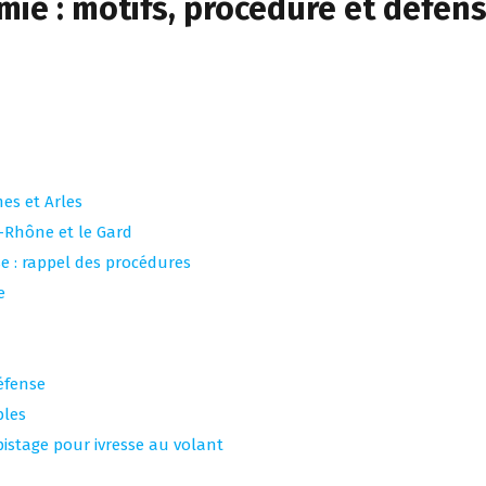
émie : motifs, procédure et défen
es et Arles
-Rhône et le Gard
se : rappel des procédures
e
éfense
bles
istage pour ivresse au volant