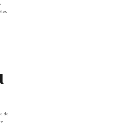
s
êtes
l
te de
re