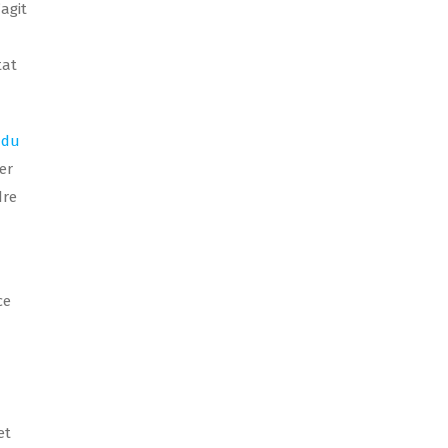
’agit
tat
 du
er
dre
ce
et