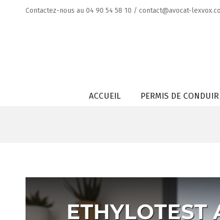
Skip
Contactez-nous au
04 90 54 58 10
/
contact@avocat-lexvox.c
to
content
Rechercher
ACCUEIL
PERMIS DE CONDUIR
Voir
l'image
agrandie