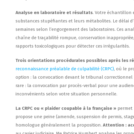
Analyse en laboratoire et résultats
. Votre échantillon
substances stupéfiantes et leurs métabolites. Le délai d
semaines selon l’engorgement des laboratoires. Ces ana
chaîne de traçabilité rompue, conservation inappropriée
rapports toxicologiques pour détecter ces irrégularités.
Trois orientations procédurales possibles après les ré
reconnaissance préalable de culpabilité (CRPC)
, où le p
option : la convocation devant le tribunal correctionnel
rare : la convocation par procès-verbal pour une audie
inconvénients selon votre situation personnelle.
La CRPC ou « plaider coupable à la française »
permet u
propose une peine (amende, suspension de permis, stage)
homologue généralement la proposition.
Attention : a
au casier judiciaire. Me Patrice Humbert analyse les pro