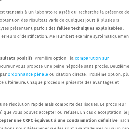
 est transmis à un laboratoire agréé qui recherche la présence d
’obtention des résultats varie de quelques jours à plusieurs
lyses présentent parfois des
failles techniques exploitables
:
, erreurs d’identification. Me Humbert examine systématiquemen
sultats positifs
. Première option : la
comparution sur
rocureur vous propose une peine négociée sans procès. Deuxièm
 par
ordonnance pénale
ou citation directe. Troisième option, pl
nce ultérieure. Chaque procédure présente des avantages et
ne résolution rapide mais comporte des risques. Le procureur
 que vous pouvez accepter ou refuser. En cas d’acceptation, le 
ccepter une CRPC équivaut à une condamnation définitive
inscr
positions pour déterminer si elles sont avantageuses ou si un pr