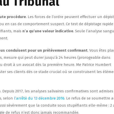
au Tribunal
oute procédure
. Les forces de l’ordre peuvent effectuer un dépis
t, ou en cas de comportement suspect. Ce test de dépistage rapide
éfiants, mais
n’a qu’une valeur indicative
. Seule l’analyse sang
ment.
e vous conduisent pour un prélèvement confirmant
. Vous êtes pla
s, mesure qui peut durer jusqu’à 24 heures (prorogeable dans
 du droit à un avocat dès la première heure. Me Patrice Humbert
ter ses clients dès ce stade crucial où se construisent les élém
e
. Depuis 2017, les analyses salivaires confirmatives sont admises
s, selon
l’arrêté du 13 décembre 2016
. Le refus de se soumettre 
ssi sévèrement que la conduite sous stupéfiants elle-même : 2 
gie de refus n’est donc jamais recommandée.