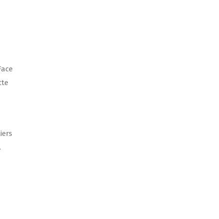
Face
tte
iers
.