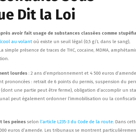
e Dit la Loi
e après avoir fait usage de substances classées comme stupéfi
alcool au volant
où existe un seuil légal (0,5 g/L dans le sang),
 La simple présence de traces de THC, cocaïne, MDMA, amphétam
tion.
ment lourdes
: 2 ans d’emprisonnement et 4 500 euros d’amende
 prononcées : retrait de 6 points du permis, suspension du per
(dont une partie peut être ferme), obligation d’accomplir un st
tribunal peut également ordonner l’immobilisation ou la confiscat
t les peines
selon
l’article L235-3 du Code de la route
. Dans cett
000 euros d’amende. Les tribunaux se montrent particulièremen