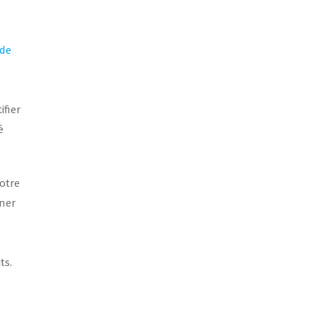
 de
ifier
é
otre
îner
ts.