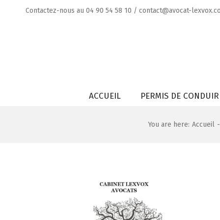
Skip
Contactez-nous au
04 90 54 58 10
/
contact@avocat-lexvox.c
to
content
Rechercher
ACCUEIL
PERMIS DE CONDUIR
You are here
:
Accueil
-
Voir
l'image
agrandie