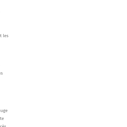
e
t les
e
us
juge
ite
ocès